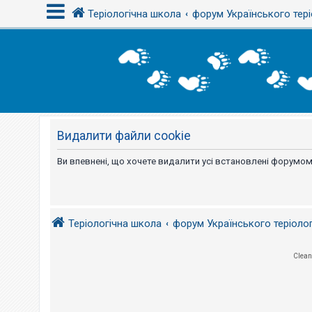
Теріологічна школа
форум Українського тері
В
х
і
д
Видалити файли cookie
Р
е
є
Ви впевнені, що хочете видалити усі встановлені форумом
с
т
р
а
ц
і
Теріологічна школа
форум Українського теріоло
я
Clean
Т
е
м
и
б