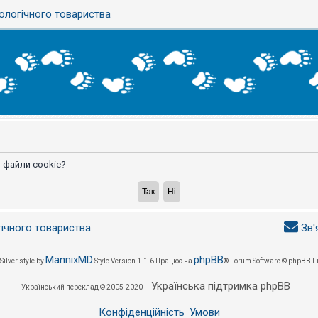
ологічного товариства
 файли cookie?
гічного товариства
Зв'
MannixMD
phpBB
Silver style by
Style Version 1.1.6
Працює на
® Forum Software © phpBB L
Українська підтримка phpBB
Український переклад © 2005-2020
Конфіденційність
Умови
|