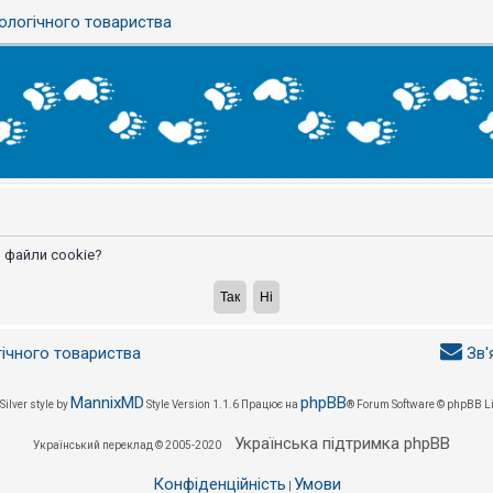
ологічного товариства
 файли cookie?
гічного товариства
Зв'
MannixMD
phpBB
Silver style by
Style Version 1.1.6
Працює на
® Forum Software © phpBB L
Українська підтримка phpBB
Український переклад © 2005-2020
Конфіденційність
Умови
|