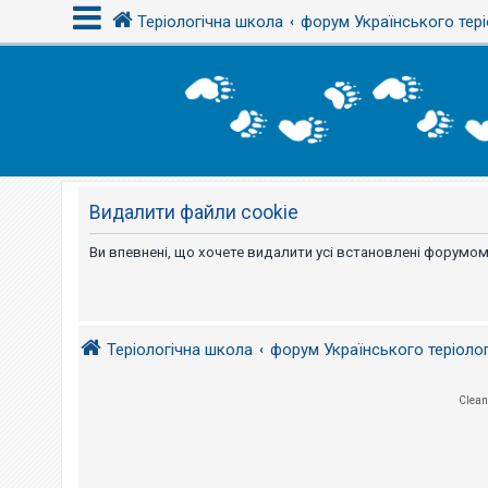
Теріологічна школа
форум Українського тері
В
х
і
д
Видалити файли cookie
Р
е
є
Ви впевнені, що хочете видалити усі встановлені форумом
с
т
р
а
ц
і
Теріологічна школа
форум Українського теріоло
я
Clean
Т
е
м
и
б