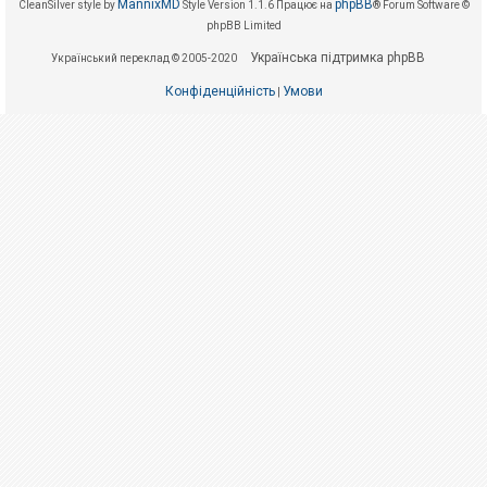
е
MannixMD
phpBB
CleanSilver style by
Style Version 1.1.6
Працює на
® Forum Software ©
з
phpBB Limited
в
і
Українська підтримка phpBB
Український переклад © 2005-2020
д
п
Конфіденційність
Умови
о
|
в
і
д
е
й
А
к
т
и
в
н
і
т
е
м
и
П
о
ш
у