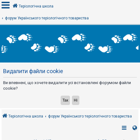
Теріологічна школа
форум Українського теріологічного товариства
В
х
і
д
Р
е
Видалити файли cookie
є
с
т
Ви впевнені, що хочете видалити усі встановлені форумом файли
р
а
cookie?
ц
і
я
Теріологічна школа
форум Українського теріологічного товариства
Т
е
м
и
б