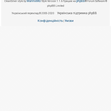
е
MannixMD
phpBB
CleanSilver style by
Style Version 1.1.6
Працює на
® Forum Software ©
з
phpBB Limited
в
і
Українська підтримка phpBB
Український переклад © 2005-2020
д
п
Конфіденційність
Умови
о
|
в
і
д
е
й
А
к
т
и
в
н
і
т
е
м
и
П
о
ш
у