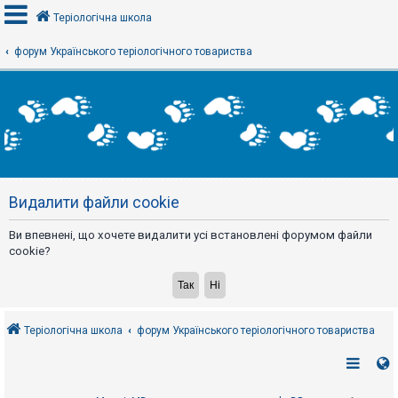
Теріологічна школа
форум Українського теріологічного товариства
В
х
і
д
Р
е
Видалити файли cookie
є
с
т
Ви впевнені, що хочете видалити усі встановлені форумом файли
р
а
cookie?
ц
і
я
Теріологічна школа
форум Українського теріологічного товариства
Т
е
м
и
б