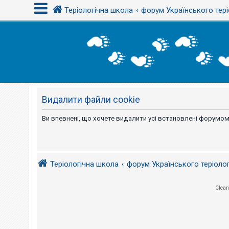
Теріологічна школа
форум Українського тері
В
х
і
д
Видалити файли cookie
Р
е
є
Ви впевнені, що хочете видалити усі встановлені форумом
с
т
р
а
ц
і
Теріологічна школа
форум Українського теріоло
я
Clean
Т
е
м
и
б