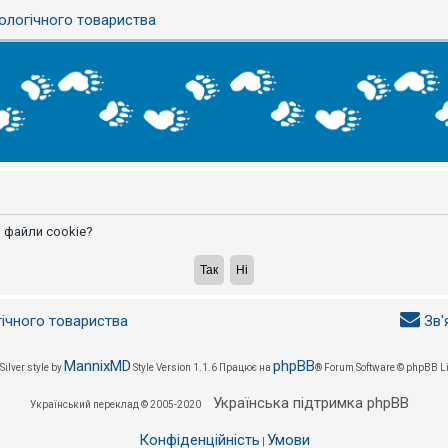
ологічного товариства
 файли cookie?
гічного товариства
Зв'
MannixMD
phpBB
Silver style by
Style Version 1.1.6
Працює на
® Forum Software © phpBB L
Українська підтримка phpBB
Український переклад © 2005-2020
Конфіденційність
Умови
|