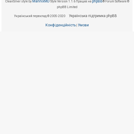
е
MannixMD
phpBB
CleanSilver style by
Style Version 1.1.6
Працює на
® Forum Software ©
з
phpBB Limited
в
і
Українська підтримка phpBB
Український переклад © 2005-2020
д
п
Конфіденційність
Умови
о
|
в
і
д
е
й
А
к
т
и
в
н
і
т
е
м
и
П
о
ш
у