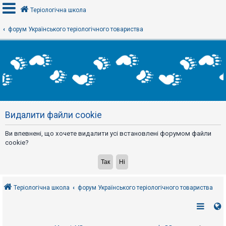
Теріологічна школа
форум Українського теріологічного товариства
В
х
і
д
Р
е
Видалити файли cookie
є
с
т
Ви впевнені, що хочете видалити усі встановлені форумом файли
р
а
cookie?
ц
і
я
Теріологічна школа
форум Українського теріологічного товариства
Т
е
м
и
б