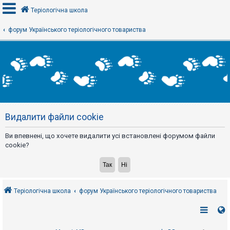
Теріологічна школа
форум Українського теріологічного товариства
В
х
і
д
Р
е
Видалити файли cookie
є
с
т
Ви впевнені, що хочете видалити усі встановлені форумом файли
р
а
cookie?
ц
і
я
Теріологічна школа
форум Українського теріологічного товариства
Т
е
м
и
б