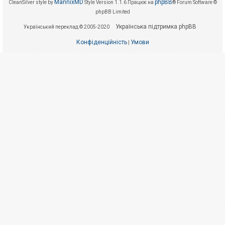
е
MannixMD
phpBB
CleanSilver style by
Style Version 1.1.6
Працює на
® Forum Software ©
з
phpBB Limited
в
і
Українська підтримка phpBB
Український переклад © 2005-2020
д
п
Конфіденційність
Умови
о
|
в
і
д
е
й
А
к
т
и
в
н
і
т
е
м
и
П
о
ш
у