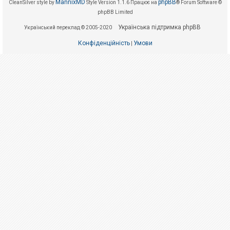
е
MannixMD
phpBB
CleanSilver style by
Style Version 1.1.6
Працює на
® Forum Software ©
з
phpBB Limited
в
і
Українська підтримка phpBB
Український переклад © 2005-2020
д
п
Конфіденційність
Умови
о
|
в
і
д
е
й
А
к
т
и
в
н
і
т
е
м
и
П
о
ш
у