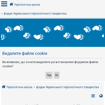
Теріологічна школа
форум Українського теріологічного товариства
В
х
і
д
Р
е
Видалити файли cookie
є
с
т
Ви впевнені, що хочете видалити усі встановлені форумом файли
р
а
cookie?
ц
і
я
Теріологічна школа
форум Українського теріологічного товариства
Т
е
м
и
б