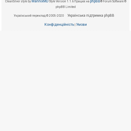
е
MannixMD
phpBB
CleanSilver style by
Style Version 1.1.6
Працює на
® Forum Software ©
з
phpBB Limited
в
і
Українська підтримка phpBB
Український переклад © 2005-2020
д
п
Конфіденційність
Умови
о
|
в
і
д
е
й
А
к
т
и
в
н
і
т
е
м
и
П
о
ш
у