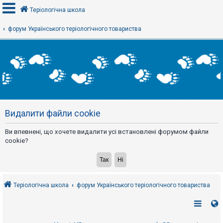
Теріологічна школа
форум Українського теріологічного товариства
В
х
і
д
Р
е
Видалити файли cookie
є
с
т
Ви впевнені, що хочете видалити усі встановлені форумом файли
р
а
cookie?
ц
і
я
Теріологічна школа
форум Українського теріологічного товариства
Т
е
м
и
б