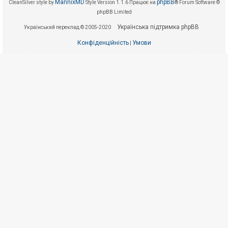
е
MannixMD
phpBB
CleanSilver style by
Style Version 1.1.6
Працює на
® Forum Software ©
з
phpBB Limited
в
і
Українська підтримка phpBB
Український переклад © 2005-2020
д
п
Конфіденційність
Умови
о
|
в
і
д
е
й
А
к
т
и
в
н
і
т
е
м
и
П
о
ш
у