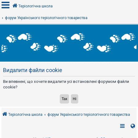
Теріологічна школа
форум Українського теріологічного товариства
В
х
і
д
Р
е
Видалити файли cookie
є
с
т
Ви впевнені, що хочете видалити усі встановлені форумом файли
р
а
cookie?
ц
і
я
Теріологічна школа
форум Українського теріологічного товариства
Т
е
м
и
б