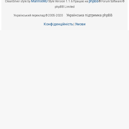
е
MannixMD
phpBB
CleanSilver style by
Style Version 1.1.6
Працює на
® Forum Software ©
з
phpBB Limited
в
і
Українська підтримка phpBB
Український переклад © 2005-2020
д
п
Конфіденційність
Умови
о
|
в
і
д
е
й
А
к
т
и
в
н
і
т
е
м
и
П
о
ш
у