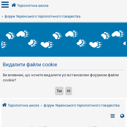
Теріологічна школа
форум Українського теріологічного товариства
В
х
і
д
Р
е
Видалити файли cookie
є
с
т
Ви впевнені, що хочете видалити усі встановлені форумом файли
р
а
cookie?
ц
і
я
Теріологічна школа
форум Українського теріологічного товариства
Т
е
м
и
б