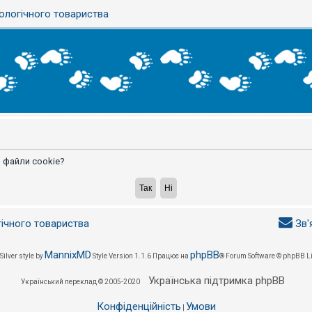
ологічного товариства
 файли cookie?
гічного товариства
Зв'
MannixMD
phpBB
Silver style by
Style Version 1.1.6
Працює на
® Forum Software © phpBB L
Українська підтримка phpBB
Український переклад © 2005-2020
Конфіденційність
Умови
|