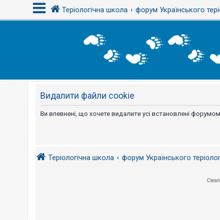
Теріологічна школа
форум Українського тері
В
х
і
д
Видалити файли cookie
Р
е
є
Ви впевнені, що хочете видалити усі встановлені форумом
с
т
р
а
ц
і
Теріологічна школа
форум Українського теріоло
я
Clean
Т
е
м
и
б