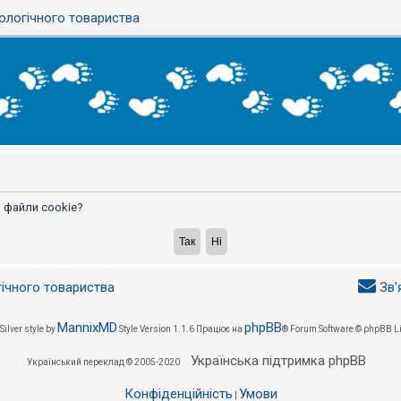
ологічного товариства
 файли cookie?
гічного товариства
Зв'
MannixMD
phpBB
Silver style by
Style Version 1.1.6
Працює на
® Forum Software © phpBB L
Українська підтримка phpBB
Український переклад © 2005-2020
Конфіденційність
Умови
|