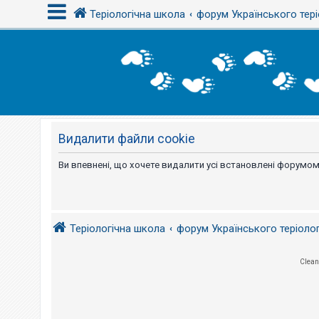
Теріологічна школа
форум Українського тері
В
х
і
д
Видалити файли cookie
Р
е
є
Ви впевнені, що хочете видалити усі встановлені форумом
с
т
р
а
ц
і
Теріологічна школа
форум Українського теріоло
я
Clean
Т
е
м
и
б