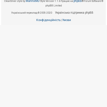
е
MannixMD
phpBB
CleanSilver style by
Style Version 1.1.6
Працює на
® Forum Software ©
з
phpBB Limited
в
і
Українська підтримка phpBB
Український переклад © 2005-2020
д
п
Конфіденційність
Умови
о
|
в
і
д
е
й
А
к
т
и
в
н
і
т
е
м
и
П
о
ш
у