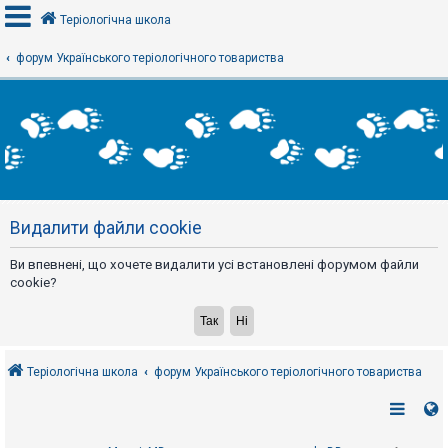
Теріологічна школа
форум Українського теріологічного товариства
В
х
і
д
Р
е
Видалити файли cookie
є
с
т
Ви впевнені, що хочете видалити усі встановлені форумом файли
р
а
cookie?
ц
і
я
Теріологічна школа
форум Українського теріологічного товариства
Т
е
м
и
б