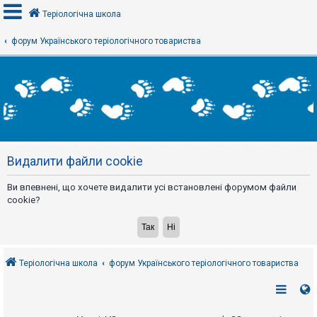
Теріологічна школа
форум Українського теріологічного товариства
В
х
і
д
Р
е
Видалити файли cookie
є
с
т
Ви впевнені, що хочете видалити усі встановлені форумом файли
р
а
cookie?
ц
і
я
Теріологічна школа
форум Українського теріологічного товариства
Т
е
м
и
б