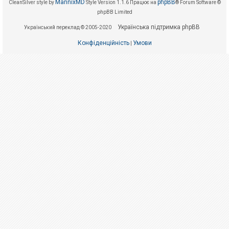
е
MannixMD
phpBB
CleanSilver style by
Style Version 1.1.6
Працює на
® Forum Software ©
з
phpBB Limited
в
і
Українська підтримка phpBB
Український переклад © 2005-2020
д
п
Конфіденційність
Умови
о
|
в
і
д
е
й
А
к
т
и
в
н
і
т
е
м
и
П
о
ш
у