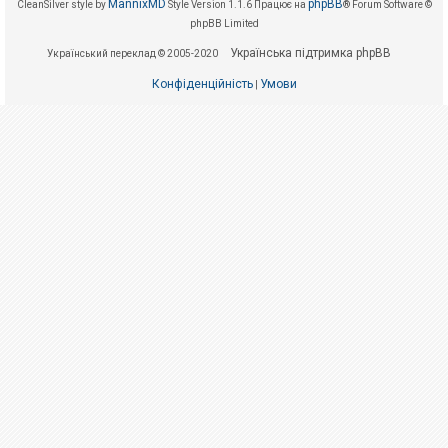
е
MannixMD
phpBB
CleanSilver style by
Style Version 1.1.6
Працює на
® Forum Software ©
з
phpBB Limited
в
і
Українська підтримка phpBB
Український переклад © 2005-2020
д
п
Конфіденційність
Умови
о
|
в
і
д
е
й
А
к
т
и
в
н
і
т
е
м
и
П
о
ш
у