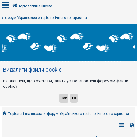
Теріологічна школа
форум Українського теріологічного товариства
В
х
і
д
Р
е
Видалити файли cookie
є
с
т
Ви впевнені, що хочете видалити усі встановлені форумом файли
р
а
cookie?
ц
і
я
Теріологічна школа
форум Українського теріологічного товариства
Т
е
м
и
б