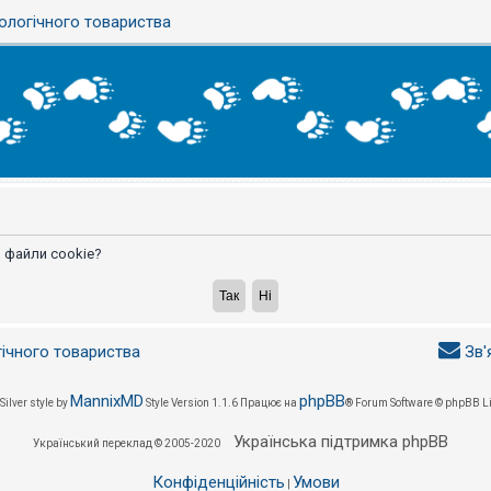
ологічного товариства
 файли cookie?
гічного товариства
Зв'
MannixMD
phpBB
Silver style by
Style Version 1.1.6
Працює на
® Forum Software © phpBB L
Українська підтримка phpBB
Український переклад © 2005-2020
Конфіденційність
Умови
|