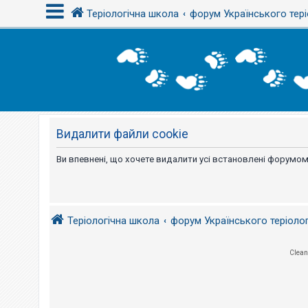
Теріологічна школа
форум Українського тері
В
х
і
д
Видалити файли cookie
Р
е
є
Ви впевнені, що хочете видалити усі встановлені форумом
с
т
р
а
ц
і
Теріологічна школа
форум Українського теріоло
я
Clean
Т
е
м
и
б