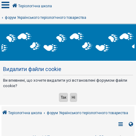
Теріологічна школа
форум Українського теріологічного товариства
В
х
і
д
Р
е
Видалити файли cookie
є
с
т
Ви впевнені, що хочете видалити усі встановлені форумом файли
р
а
cookie?
ц
і
я
Теріологічна школа
форум Українського теріологічного товариства
Т
е
м
и
б