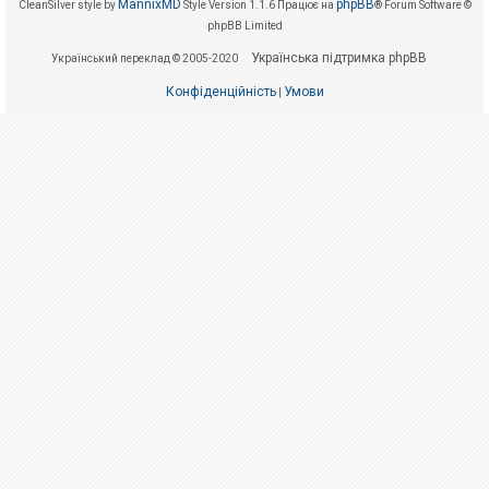
е
MannixMD
phpBB
CleanSilver style by
Style Version 1.1.6
Працює на
® Forum Software ©
з
phpBB Limited
в
і
Українська підтримка phpBB
Український переклад © 2005-2020
д
п
Конфіденційність
Умови
о
|
в
і
д
е
й
А
к
т
и
в
н
і
т
е
м
и
П
о
ш
у