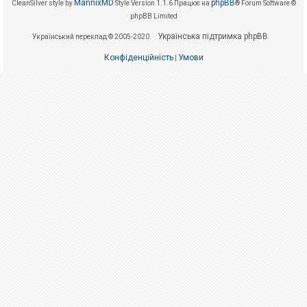
е
MannixMD
phpBB
CleanSilver style by
Style Version 1.1.6
Працює на
® Forum Software ©
з
phpBB Limited
в
і
Українська підтримка phpBB
Український переклад © 2005-2020
д
п
Конфіденційність
Умови
о
|
в
і
д
е
й
А
к
т
и
в
н
і
т
е
м
и
П
о
ш
у