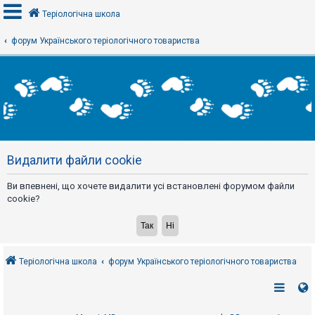
Теріологічна школа
форум Українського теріологічного товариства
В
х
і
д
Р
е
Видалити файли cookie
є
с
т
Ви впевнені, що хочете видалити усі встановлені форумом файли
р
а
cookie?
ц
і
я
Теріологічна школа
форум Українського теріологічного товариства
Т
е
м
и
б