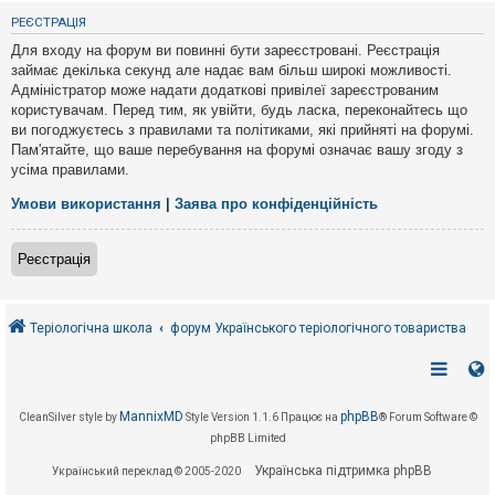
е
з
РЕЄСТРАЦІЯ
в
і
Для входу на форум ви повинні бути зареєстровані. Реєстрація
д
займає декілька секунд але надає вам більш широкі можливості.
п
Адміністратор може надати додаткові привілеї зареєстрованим
о
в
користувачам. Перед тим, як увійти, будь ласка, переконайтесь що
і
ви погоджуєтесь з правилами та політиками, які прийняті на форумі.
д
Пам'ятайте, що ваше перебування на форумі означає вашу згоду з
е
усіма правилами.
й
Умови використання
|
Заява про конфіденційність
А
к
Реєстрація
т
и
в
н
і
Теріологічна школа
форум Українського теріологічного товариства
т
е
м
и
MannixMD
phpBB
CleanSilver style by
Style Version 1.1.6
Працює на
® Forum Software ©
phpBB Limited
П
о
Українська підтримка phpBB
Український переклад © 2005-2020
ш
у