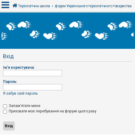
Теріологічна школа
форум Українського теріологічного товариства
В
х
і
д
Вхід
Р
е
Ім'я користувача:
є
с
т
р
Пароль:
а
ц
і
Я забув свій пароль
я
Запам'ятати мене
Приховати моє перебування на форумі цього разу
Т
е
м
и
б