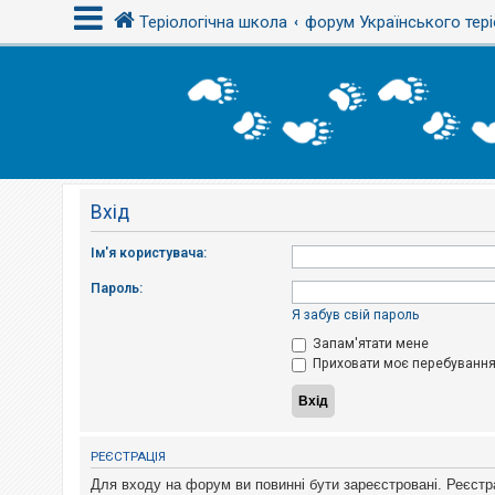
Теріологічна школа
форум Українського тері
В
х
і
д
Вхід
Р
е
є
Ім'я користувача:
с
т
Пароль:
р
а
Я забув свій пароль
ц
і
Запам'ятати мене
я
Приховати моє перебування 
Т
е
м
РЕЄСТРАЦІЯ
и
б
Для входу на форум ви повинні бути зареєстровані. Реєстр