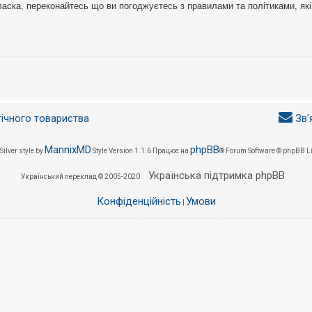
ласка, переконайтесь що ви погоджуєтесь з правилами та політиками, які
гічного товариства
Зв'
MannixMD
phpBB
Silver style by
Style Version 1.1.6
Працює на
® Forum Software © phpBB L
Українська підтримка phpBB
Український переклад © 2005-2020
Конфіденційність
Умови
|