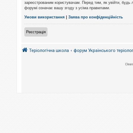
е
зареєстрованим користувачам. Перед тим, як увійти, будь 
з
форумі означає вашу згоду з усіма правилами.
в
і
д
Умови використання
|
Заява про конфіденційність
п
о
в
Реєстрація
і
д
е
й
Теріологічна школа
форум Українського теріоло
А
Clean
к
т
и
в
н
і
т
е
м
и
П
о
ш
у