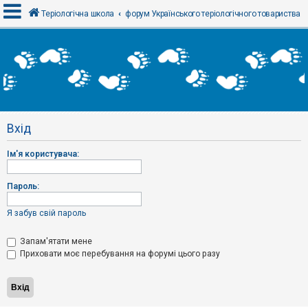
Теріологічна школа
форум Українського теріологічного товариства
В
х
і
д
Вхід
Р
е
Ім'я користувача:
є
с
т
р
Пароль:
а
ц
і
Я забув свій пароль
я
Запам'ятати мене
Приховати моє перебування на форумі цього разу
Т
е
м
и
б