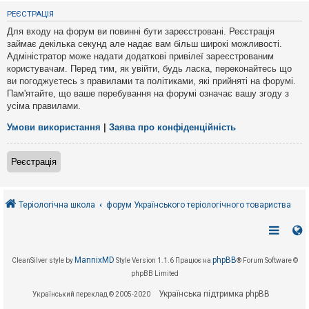
е
з
РЕЄСТРАЦІЯ
в
і
Для входу на форум ви повинні бути зареєстровані. Реєстрація
д
займає декілька секунд але надає вам більш широкі можливості.
п
Адміністратор може надати додаткові привілеї зареєстрованим
о
в
користувачам. Перед тим, як увійти, будь ласка, переконайтесь що
і
ви погоджуєтесь з правилами та політиками, які прийняті на форумі.
д
Пам'ятайте, що ваше перебування на форумі означає вашу згоду з
е
усіма правилами.
й
Умови використання
|
Заява про конфіденційність
А
к
Реєстрація
т
и
в
н
і
Теріологічна школа
форум Українського теріологічного товариства
т
е
м
и
MannixMD
phpBB
CleanSilver style by
Style Version 1.1.6
Працює на
® Forum Software ©
phpBB Limited
П
о
Українська підтримка phpBB
Український переклад © 2005-2020
ш
у