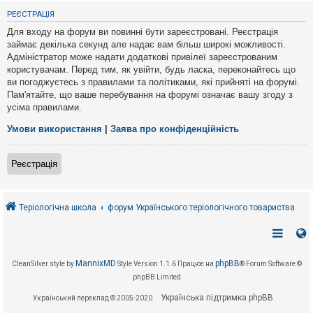
е
з
РЕЄСТРАЦІЯ
в
і
Для входу на форум ви повинні бути зареєстровані. Реєстрація
д
займає декілька секунд але надає вам більш широкі можливості.
п
Адміністратор може надати додаткові привілеї зареєстрованим
о
в
користувачам. Перед тим, як увійти, будь ласка, переконайтесь що
і
ви погоджуєтесь з правилами та політиками, які прийняті на форумі.
д
Пам'ятайте, що ваше перебування на форумі означає вашу згоду з
е
усіма правилами.
й
Умови використання
|
Заява про конфіденційність
А
к
Реєстрація
т
и
в
н
і
Теріологічна школа
форум Українського теріологічного товариства
т
е
м
и
MannixMD
phpBB
CleanSilver style by
Style Version 1.1.6
Працює на
® Forum Software ©
phpBB Limited
П
о
Українська підтримка phpBB
Український переклад © 2005-2020
ш
у