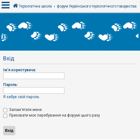
Теріологічна школа
форум Українського теріологічного товариства
В
х
і
д
Вхід
Р
е
Ім'я користувача:
є
с
т
р
Пароль:
а
ц
і
Я забув свій пароль
я
Запам'ятати мене
Приховати моє перебування на форумі цього разу
Т
е
м
и
б