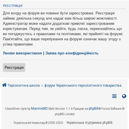
е
з
РЕЄСТРАЦІЯ
в
і
Для входу на форум ви повинні бути зареєстровані. Реєстрація
д
займає декілька секунд але надає вам більш широкі можливості.
п
Адміністратор може надати додаткові привілеї зареєстрованим
о
в
користувачам. Перед тим, як увійти, будь ласка, переконайтесь що
і
ви погоджуєтесь з правилами та політиками, які прийняті на форумі.
д
Пам'ятайте, що ваше перебування на форумі означає вашу згоду з
е
усіма правилами.
й
Умови використання
|
Заява про конфіденційність
А
к
Реєстрація
т
и
в
н
і
Теріологічна школа
форум Українського теріологічного товариства
т
е
м
и
MannixMD
phpBB
CleanSilver style by
Style Version 1.1.6
Працює на
® Forum Software ©
phpBB Limited
П
о
Українська підтримка phpBB
Український переклад © 2005-2020
ш
у