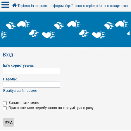
Теріологічна школа
форум Українського теріологічного товариства
В
х
і
д
Вхід
Р
е
Ім'я користувача:
є
с
т
р
Пароль:
а
ц
і
Я забув свій пароль
я
Запам'ятати мене
Приховати моє перебування на форумі цього разу
Т
е
м
и
б