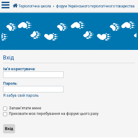
Теріологічна школа
форум Українського теріологічного товариства
В
х
і
д
Вхід
Р
е
Ім'я користувача:
є
с
т
р
Пароль:
а
ц
і
Я забув свій пароль
я
Запам'ятати мене
Приховати моє перебування на форумі цього разу
Т
е
м
и
б