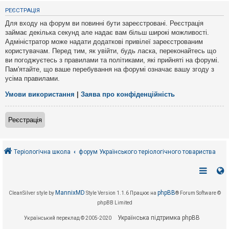
е
з
РЕЄСТРАЦІЯ
в
і
Для входу на форум ви повинні бути зареєстровані. Реєстрація
д
займає декілька секунд але надає вам більш широкі можливості.
п
Адміністратор може надати додаткові привілеї зареєстрованим
о
в
користувачам. Перед тим, як увійти, будь ласка, переконайтесь що
і
ви погоджуєтесь з правилами та політиками, які прийняті на форумі.
д
Пам'ятайте, що ваше перебування на форумі означає вашу згоду з
е
усіма правилами.
й
Умови використання
|
Заява про конфіденційність
А
к
Реєстрація
т
и
в
н
і
Теріологічна школа
форум Українського теріологічного товариства
т
е
м
и
MannixMD
phpBB
CleanSilver style by
Style Version 1.1.6
Працює на
® Forum Software ©
phpBB Limited
П
о
Українська підтримка phpBB
Український переклад © 2005-2020
ш
у