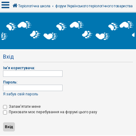
Теріологічна школа
форум Українського теріологічного товариства
В
х
і
д
Вхід
Р
е
Ім'я користувача:
є
с
т
р
Пароль:
а
ц
і
Я забув свій пароль
я
Запам'ятати мене
Приховати моє перебування на форумі цього разу
Т
е
м
и
б