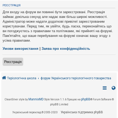
е
з
РЕЄСТРАЦІЯ
в
і
Для входу на форум ви повинні бути зареєстровані. Реєстрація
д
займає декілька секунд але надає вам більш широкі можливості.
п
Адміністратор може надати додаткові привілеї зареєстрованим
о
в
користувачам. Перед тим, як увійти, будь ласка, переконайтесь що
і
ви погоджуєтесь з правилами та політиками, які прийняті на форумі.
д
Пам'ятайте, що ваше перебування на форумі означає вашу згоду з
е
усіма правилами.
й
Умови використання
|
Заява про конфіденційність
А
к
Реєстрація
т
и
в
н
і
Теріологічна школа
форум Українського теріологічного товариства
т
е
м
и
MannixMD
phpBB
CleanSilver style by
Style Version 1.1.6
Працює на
® Forum Software ©
phpBB Limited
П
о
Українська підтримка phpBB
Український переклад © 2005-2020
ш
у