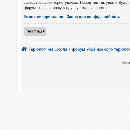
е
зареєстрованим користувачам. Перед тим, як увійти, будь 
з
форумі означає вашу згоду з усіма правилами.
в
і
д
Умови використання
|
Заява про конфіденційність
п
о
в
Реєстрація
і
д
е
й
Теріологічна школа
форум Українського теріоло
А
Clean
к
т
и
в
н
і
т
е
м
и
П
о
ш
у