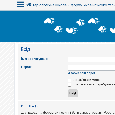
Теріологічна школа
форум Українського тері
В
х
і
д
Вхід
Р
е
є
Ім'я користувача:
с
т
Пароль:
р
а
Я забув свій пароль
ц
і
Запам'ятати мене
я
Приховати моє перебування 
Т
е
м
РЕЄСТРАЦІЯ
и
б
Для входу на форум ви повинні бути зареєстровані. Реєстр