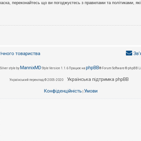
ласка, переконайтесь що ви погоджуєтесь з правилами та політиками, які
гічного товариства
Зв'
MannixMD
phpBB
Silver style by
Style Version 1.1.6
Працює на
® Forum Software © phpBB L
Українська підтримка phpBB
Український переклад © 2005-2020
Конфіденційність
Умови
|