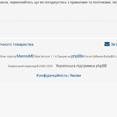
ласка, переконайтесь що ви погоджуєтесь з правилами та політиками, які
гічного товариства
Зв'
MannixMD
phpBB
Silver style by
Style Version 1.1.6
Працює на
® Forum Software © phpBB L
Українська підтримка phpBB
Український переклад © 2005-2020
Конфіденційність
Умови
|