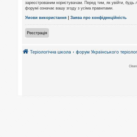
е
зареєстрованим користувачам. Перед тим, як увійти, будь 
з
форумі означає вашу згоду з усіма правилами.
в
і
д
Умови використання
|
Заява про конфіденційність
п
о
в
Реєстрація
і
д
е
й
Теріологічна школа
форум Українського теріоло
А
Clean
к
т
и
в
н
і
т
е
м
и
П
о
ш
у