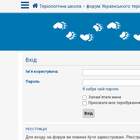
Теріологічна школа
форум Українського тері
В
х
і
д
Вхід
Р
е
є
Ім'я користувача:
с
т
Пароль:
р
а
Я забув свій пароль
ц
і
Запам'ятати мене
я
Приховати моє перебування 
Т
е
м
РЕЄСТРАЦІЯ
и
б
Для входу на форум ви повинні бути зареєстровані. Реєстр