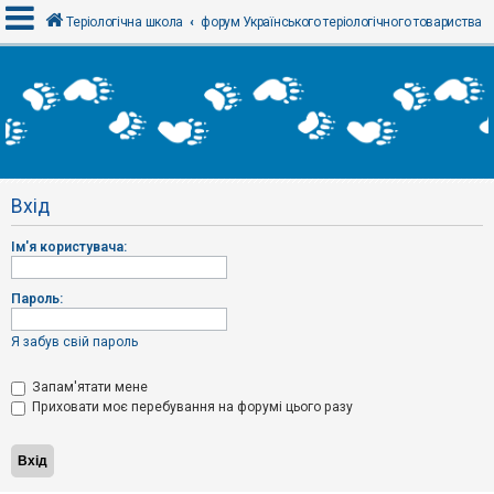
Теріологічна школа
форум Українського теріологічного товариства
В
х
і
д
Вхід
Р
е
Ім'я користувача:
є
с
т
р
Пароль:
а
ц
і
Я забув свій пароль
я
Запам'ятати мене
Приховати моє перебування на форумі цього разу
Т
е
м
и
б