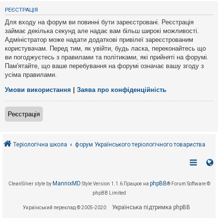
е
з
РЕЄСТРАЦІЯ
в
і
Для входу на форум ви повинні бути зареєстровані. Реєстрація
д
займає декілька секунд але надає вам більш широкі можливості.
п
Адміністратор може надати додаткові привілеї зареєстрованим
о
в
користувачам. Перед тим, як увійти, будь ласка, переконайтесь що
і
ви погоджуєтесь з правилами та політиками, які прийняті на форумі.
д
Пам'ятайте, що ваше перебування на форумі означає вашу згоду з
е
усіма правилами.
й
Умови використання
|
Заява про конфіденційність
А
к
Реєстрація
т
и
в
н
і
Теріологічна школа
форум Українського теріологічного товариства
т
е
м
и
MannixMD
phpBB
CleanSilver style by
Style Version 1.1.6
Працює на
® Forum Software ©
phpBB Limited
П
о
Українська підтримка phpBB
Український переклад © 2005-2020
ш
у