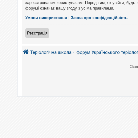
е
зареєстрованим користувачам. Перед тим, як увійти, будь 
з
форумі означає вашу згоду з усіма правилами.
в
і
д
Умови використання
|
Заява про конфіденційність
п
о
в
Реєстрація
і
д
е
й
Теріологічна школа
форум Українського теріоло
А
Clean
к
т
и
в
н
і
т
е
м
и
П
о
ш
у