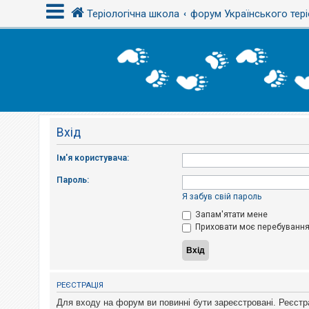
Теріологічна школа
форум Українського тері
В
х
і
д
Вхід
Р
е
є
Ім'я користувача:
с
т
Пароль:
р
а
Я забув свій пароль
ц
і
Запам'ятати мене
я
Приховати моє перебування 
Т
е
м
РЕЄСТРАЦІЯ
и
б
Для входу на форум ви повинні бути зареєстровані. Реєстр