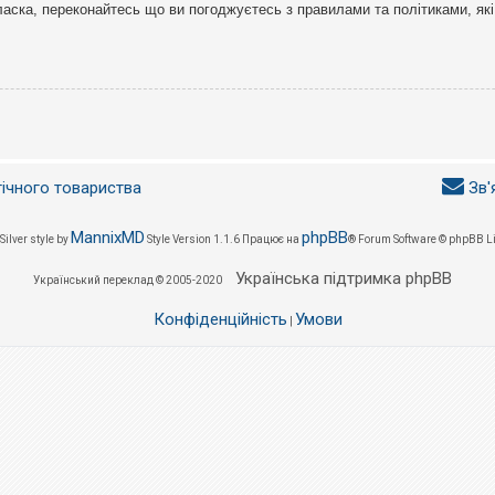
ласка, переконайтесь що ви погоджуєтесь з правилами та політиками, які
гічного товариства
Зв'
MannixMD
phpBB
Silver style by
Style Version 1.1.6
Працює на
® Forum Software © phpBB L
Українська підтримка phpBB
Український переклад © 2005-2020
Конфіденційність
Умови
|