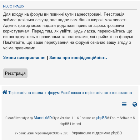
е
з
РЕЄСТРАЦІЯ
в
і
Для входу на форум ви повинні бути зареєстровані. Реєстрація
д
займає декілька секунд але надає вам більш широкі можливості.
п
Адміністратор може надати додаткові привілеї зареєстрованим
о
в
користувачам. Перед тим, як увійти, будь ласка, переконайтесь що
і
ви погоджуєтесь з правилами та політиками, які прийняті на форумі.
д
Пам'ятайте, що ваше перебування на форумі означає вашу згоду з
е
усіма правилами.
й
Умови використання
|
Заява про конфіденційність
А
к
Реєстрація
т
и
в
н
і
Теріологічна школа
форум Українського теріологічного товариства
т
е
м
и
MannixMD
phpBB
CleanSilver style by
Style Version 1.1.6
Працює на
® Forum Software ©
phpBB Limited
П
о
Українська підтримка phpBB
Український переклад © 2005-2020
ш
у