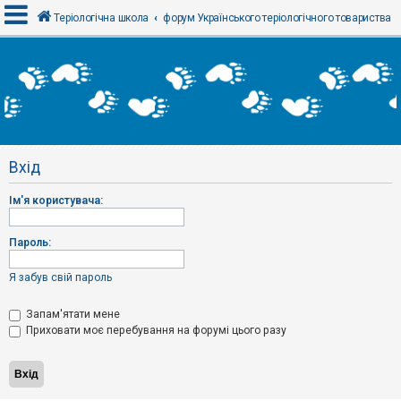
Теріологічна школа
форум Українського теріологічного товариства
В
х
і
д
Вхід
Р
е
Ім'я користувача:
є
с
т
р
Пароль:
а
ц
і
Я забув свій пароль
я
Запам'ятати мене
Приховати моє перебування на форумі цього разу
Т
е
м
и
б