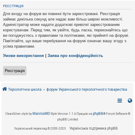
е
з
РЕЄСТРАЦІЯ
в
і
Для входу на форум ви повинні бути зареєстровані. Реєстрація
д
займає декілька секунд але надає вам більш широкі можливості.
п
Адміністратор може надати додаткові привілеї зареєстрованим
о
в
користувачам. Перед тим, як увійти, будь ласка, переконайтесь що
і
ви погоджуєтесь з правилами та політиками, які прийняті на форумі.
д
Пам'ятайте, що ваше перебування на форумі означає вашу згоду з
е
усіма правилами.
й
Умови використання
|
Заява про конфіденційність
А
к
Реєстрація
т
и
в
н
і
Теріологічна школа
форум Українського теріологічного товариства
т
е
м
и
MannixMD
phpBB
CleanSilver style by
Style Version 1.1.6
Працює на
® Forum Software ©
phpBB Limited
П
о
Українська підтримка phpBB
Український переклад © 2005-2020
ш
у