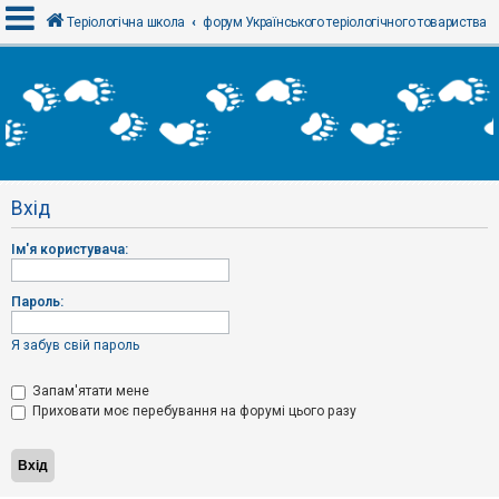
Теріологічна школа
форум Українського теріологічного товариства
В
х
і
д
Вхід
Р
е
Ім'я користувача:
є
с
т
р
Пароль:
а
ц
і
Я забув свій пароль
я
Запам'ятати мене
Приховати моє перебування на форумі цього разу
Т
е
м
и
б