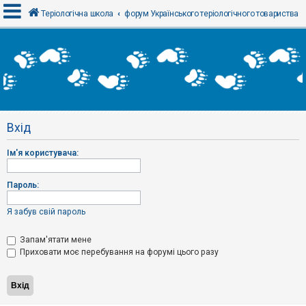
Теріологічна школа
форум Українського теріологічного товариства
В
х
і
д
Вхід
Р
е
Ім'я користувача:
є
с
т
р
Пароль:
а
ц
і
Я забув свій пароль
я
Запам'ятати мене
Приховати моє перебування на форумі цього разу
Т
е
м
и
б