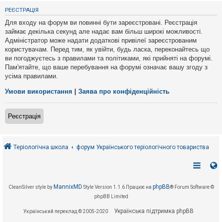
е
з
РЕЄСТРАЦІЯ
в
і
Для входу на форум ви повинні бути зареєстровані. Реєстрація
д
займає декілька секунд але надає вам більш широкі можливості.
п
Адміністратор може надати додаткові привілеї зареєстрованим
о
в
користувачам. Перед тим, як увійти, будь ласка, переконайтесь що
і
ви погоджуєтесь з правилами та політиками, які прийняті на форумі.
д
Пам'ятайте, що ваше перебування на форумі означає вашу згоду з
е
усіма правилами.
й
Умови використання
|
Заява про конфіденційність
А
к
Реєстрація
т
и
в
н
і
Теріологічна школа
форум Українського теріологічного товариства
т
е
м
и
MannixMD
phpBB
CleanSilver style by
Style Version 1.1.6
Працює на
® Forum Software ©
phpBB Limited
П
о
Українська підтримка phpBB
Український переклад © 2005-2020
ш
у