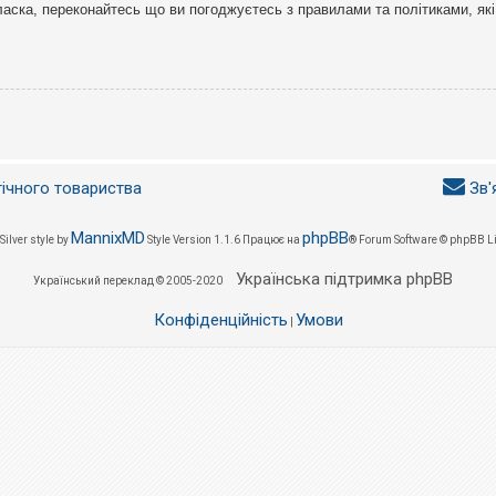
ласка, переконайтесь що ви погоджуєтесь з правилами та політиками, які
гічного товариства
Зв'
MannixMD
phpBB
Silver style by
Style Version 1.1.6
Працює на
® Forum Software © phpBB L
Українська підтримка phpBB
Український переклад © 2005-2020
Конфіденційність
Умови
|