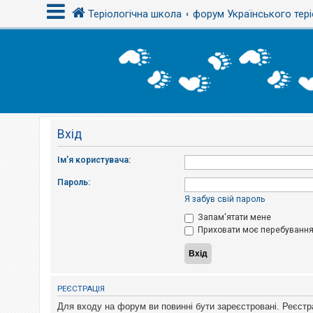
Теріологічна школа
форум Українського тері
В
х
і
д
Вхід
Р
е
є
Ім'я користувача:
с
т
Пароль:
р
а
Я забув свій пароль
ц
і
Запам'ятати мене
я
Приховати моє перебування 
Т
е
м
РЕЄСТРАЦІЯ
и
б
Для входу на форум ви повинні бути зареєстровані. Реєстр