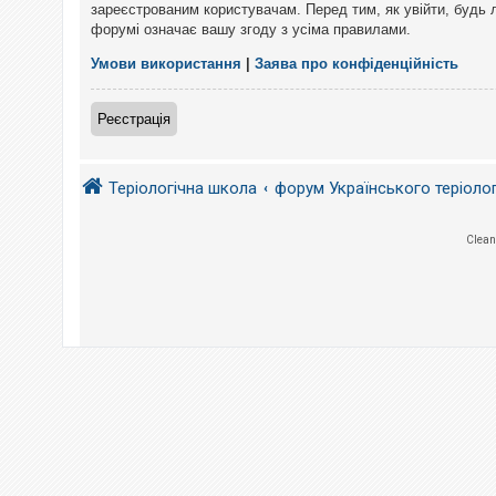
е
зареєстрованим користувачам. Перед тим, як увійти, будь 
з
форумі означає вашу згоду з усіма правилами.
в
і
д
Умови використання
|
Заява про конфіденційність
п
о
в
Реєстрація
і
д
е
й
Теріологічна школа
форум Українського теріоло
А
Clean
к
т
и
в
н
і
т
е
м
и
П
о
ш
у