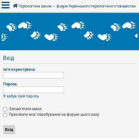
Теріологічна школа
форум Українського теріологічного товариства
В
х
і
д
Вхід
Р
е
Ім'я користувача:
є
с
т
р
Пароль:
а
ц
і
Я забув свій пароль
я
Запам'ятати мене
Приховати моє перебування на форумі цього разу
Т
е
м
и
б