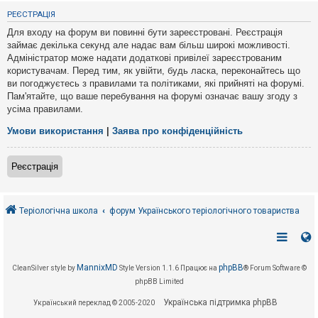
е
з
РЕЄСТРАЦІЯ
в
і
Для входу на форум ви повинні бути зареєстровані. Реєстрація
д
займає декілька секунд але надає вам більш широкі можливості.
п
Адміністратор може надати додаткові привілеї зареєстрованим
о
в
користувачам. Перед тим, як увійти, будь ласка, переконайтесь що
і
ви погоджуєтесь з правилами та політиками, які прийняті на форумі.
д
Пам'ятайте, що ваше перебування на форумі означає вашу згоду з
е
усіма правилами.
й
Умови використання
|
Заява про конфіденційність
А
к
Реєстрація
т
и
в
н
і
Теріологічна школа
форум Українського теріологічного товариства
т
е
м
и
MannixMD
phpBB
CleanSilver style by
Style Version 1.1.6
Працює на
® Forum Software ©
phpBB Limited
П
о
Українська підтримка phpBB
Український переклад © 2005-2020
ш
у