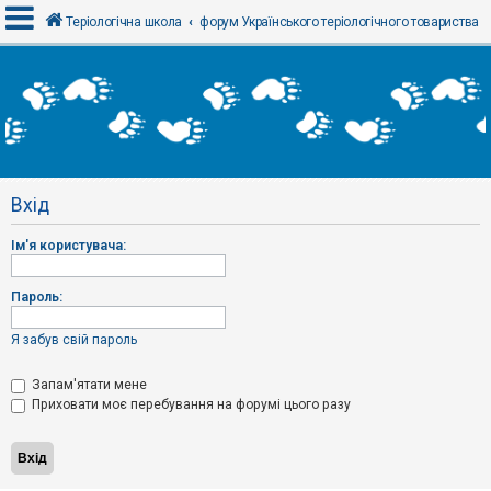
Теріологічна школа
форум Українського теріологічного товариства
В
х
і
д
Вхід
Р
е
Ім'я користувача:
є
с
т
р
Пароль:
а
ц
і
Я забув свій пароль
я
Запам'ятати мене
Приховати моє перебування на форумі цього разу
Т
е
м
и
б