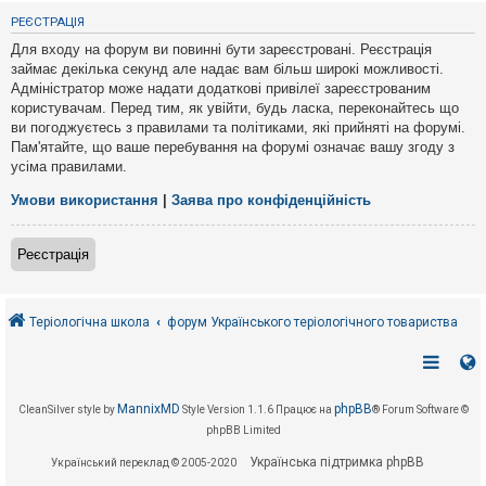
е
з
РЕЄСТРАЦІЯ
в
і
Для входу на форум ви повинні бути зареєстровані. Реєстрація
д
займає декілька секунд але надає вам більш широкі можливості.
п
Адміністратор може надати додаткові привілеї зареєстрованим
о
в
користувачам. Перед тим, як увійти, будь ласка, переконайтесь що
і
ви погоджуєтесь з правилами та політиками, які прийняті на форумі.
д
Пам'ятайте, що ваше перебування на форумі означає вашу згоду з
е
усіма правилами.
й
Умови використання
|
Заява про конфіденційність
А
к
Реєстрація
т
и
в
н
і
Теріологічна школа
форум Українського теріологічного товариства
т
е
м
и
MannixMD
phpBB
CleanSilver style by
Style Version 1.1.6
Працює на
® Forum Software ©
phpBB Limited
П
о
Українська підтримка phpBB
Український переклад © 2005-2020
ш
у