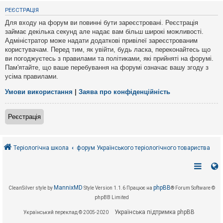
е
з
РЕЄСТРАЦІЯ
в
і
Для входу на форум ви повинні бути зареєстровані. Реєстрація
д
займає декілька секунд але надає вам більш широкі можливості.
п
Адміністратор може надати додаткові привілеї зареєстрованим
о
в
користувачам. Перед тим, як увійти, будь ласка, переконайтесь що
і
ви погоджуєтесь з правилами та політиками, які прийняті на форумі.
д
Пам'ятайте, що ваше перебування на форумі означає вашу згоду з
е
усіма правилами.
й
Умови використання
|
Заява про конфіденційність
А
к
Реєстрація
т
и
в
н
і
Теріологічна школа
форум Українського теріологічного товариства
т
е
м
и
MannixMD
phpBB
CleanSilver style by
Style Version 1.1.6
Працює на
® Forum Software ©
phpBB Limited
П
о
Українська підтримка phpBB
Український переклад © 2005-2020
ш
у