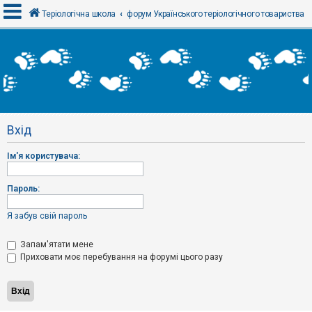
Теріологічна школа
форум Українського теріологічного товариства
В
х
і
д
Вхід
Р
е
Ім'я користувача:
є
с
т
р
Пароль:
а
ц
і
Я забув свій пароль
я
Запам'ятати мене
Приховати моє перебування на форумі цього разу
Т
е
м
и
б