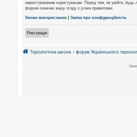
е
зареєстрованим користувачам. Перед тим, як увійти, будь 
з
форумі означає вашу згоду з усіма правилами.
в
і
д
Умови використання
|
Заява про конфіденційність
п
о
в
Реєстрація
і
д
е
й
Теріологічна школа
форум Українського теріоло
А
Clean
к
т
и
в
н
і
т
е
м
и
П
о
ш
у