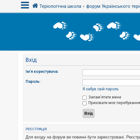
Теріологічна школа
форум Українського тері
В
х
і
д
Вхід
Р
е
є
Ім'я користувача:
с
т
Пароль:
р
а
Я забув свій пароль
ц
і
Запам'ятати мене
я
Приховати моє перебування 
Т
е
м
РЕЄСТРАЦІЯ
и
б
Для входу на форум ви повинні бути зареєстровані. Реєстр