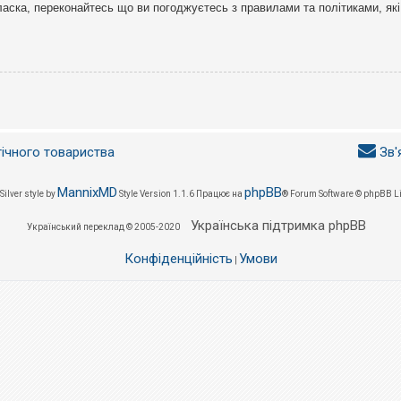
ласка, переконайтесь що ви погоджуєтесь з правилами та політиками, які
гічного товариства
Зв'
MannixMD
phpBB
Silver style by
Style Version 1.1.6
Працює на
® Forum Software © phpBB L
Українська підтримка phpBB
Український переклад © 2005-2020
Конфіденційність
Умови
|