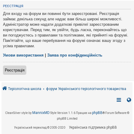
е
з
РЕЄСТРАЦІЯ
в
і
Для входу на форум ви повинні бути зареєстровані. Реєстрація
д
займає декілька секунд але надає вам більш широкі можливості.
п
Адміністратор може надати додаткові привілеї зареєстрованим
о
в
користувачам. Перед тим, як увійти, будь ласка, переконайтесь що
і
ви погоджуєтесь з правилами та політиками, які прийняті на форумі.
д
Пам'ятайте, що ваше перебування на форумі означає вашу згоду з
е
усіма правилами.
й
Умови використання
|
Заява про конфіденційність
А
к
Реєстрація
т
и
в
н
і
Теріологічна школа
форум Українського теріологічного товариства
т
е
м
и
MannixMD
phpBB
CleanSilver style by
Style Version 1.1.6
Працює на
® Forum Software ©
phpBB Limited
П
о
Українська підтримка phpBB
Український переклад © 2005-2020
ш
у