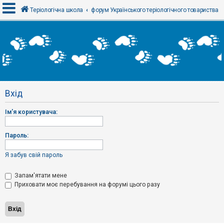
Теріологічна школа
форум Українського теріологічного товариства
В
х
і
д
Вхід
Р
е
Ім'я користувача:
є
с
т
р
Пароль:
а
ц
і
Я забув свій пароль
я
Запам'ятати мене
Приховати моє перебування на форумі цього разу
Т
е
м
и
б