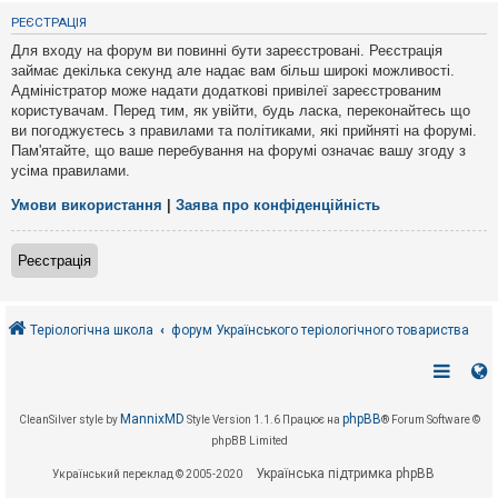
е
з
РЕЄСТРАЦІЯ
в
і
Для входу на форум ви повинні бути зареєстровані. Реєстрація
д
займає декілька секунд але надає вам більш широкі можливості.
п
Адміністратор може надати додаткові привілеї зареєстрованим
о
в
користувачам. Перед тим, як увійти, будь ласка, переконайтесь що
і
ви погоджуєтесь з правилами та політиками, які прийняті на форумі.
д
Пам'ятайте, що ваше перебування на форумі означає вашу згоду з
е
усіма правилами.
й
Умови використання
|
Заява про конфіденційність
А
к
Реєстрація
т
и
в
н
і
Теріологічна школа
форум Українського теріологічного товариства
т
е
м
и
MannixMD
phpBB
CleanSilver style by
Style Version 1.1.6
Працює на
® Forum Software ©
phpBB Limited
П
о
Українська підтримка phpBB
Український переклад © 2005-2020
ш
у