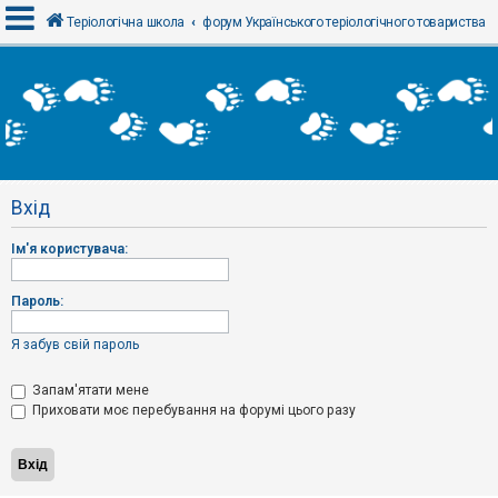
Теріологічна школа
форум Українського теріологічного товариства
В
х
і
д
Вхід
Р
е
Ім'я користувача:
є
с
т
р
Пароль:
а
ц
і
Я забув свій пароль
я
Запам'ятати мене
Приховати моє перебування на форумі цього разу
Т
е
м
и
б