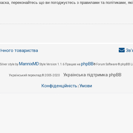
ласка, переконайтесь що ви погоджуєтесь з правилами та політиками, які
гічного товариства
Зв'
MannixMD
phpBB
Silver style by
Style Version 1.1.6
Працює на
® Forum Software © phpBB L
Українська підтримка phpBB
Український переклад © 2005-2020
Конфіденційність
Умови
|