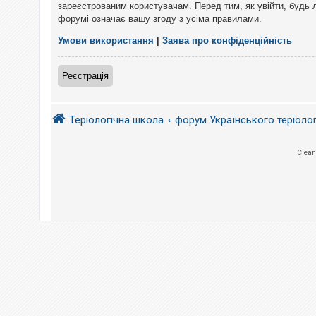
е
зареєстрованим користувачам. Перед тим, як увійти, будь 
з
форумі означає вашу згоду з усіма правилами.
в
і
д
Умови використання
|
Заява про конфіденційність
п
о
в
Реєстрація
і
д
е
й
Теріологічна школа
форум Українського теріоло
А
Clean
к
т
и
в
н
і
т
е
м
и
П
о
ш
у