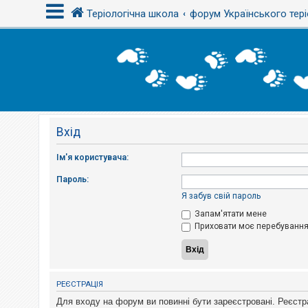
Теріологічна школа
форум Українського тері
В
х
і
д
Вхід
Р
е
є
Ім'я користувача:
с
т
Пароль:
р
а
Я забув свій пароль
ц
і
Запам'ятати мене
я
Приховати моє перебування 
Т
е
м
РЕЄСТРАЦІЯ
и
б
Для входу на форум ви повинні бути зареєстровані. Реєстр