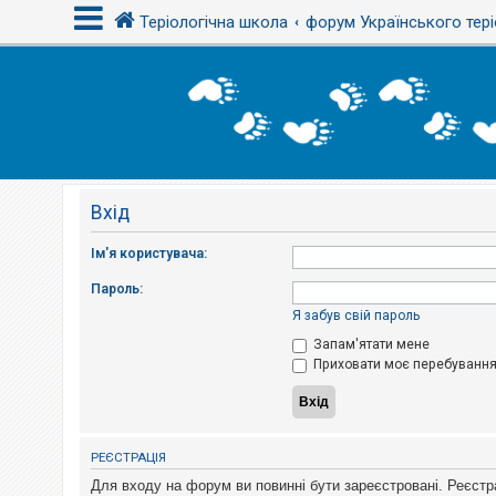
Теріологічна школа
форум Українського тері
В
х
і
д
Вхід
Р
е
є
Ім'я користувача:
с
т
Пароль:
р
а
Я забув свій пароль
ц
і
Запам'ятати мене
я
Приховати моє перебування 
Т
е
м
РЕЄСТРАЦІЯ
и
б
Для входу на форум ви повинні бути зареєстровані. Реєстр