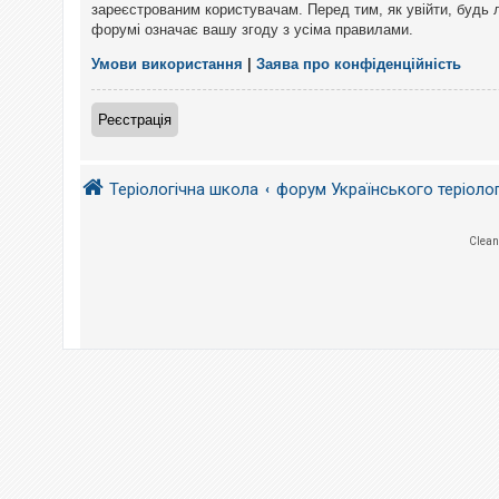
е
зареєстрованим користувачам. Перед тим, як увійти, будь 
з
форумі означає вашу згоду з усіма правилами.
в
і
д
Умови використання
|
Заява про конфіденційність
п
о
в
Реєстрація
і
д
е
й
Теріологічна школа
форум Українського теріоло
А
Clean
к
т
и
в
н
і
т
е
м
и
П
о
ш
у