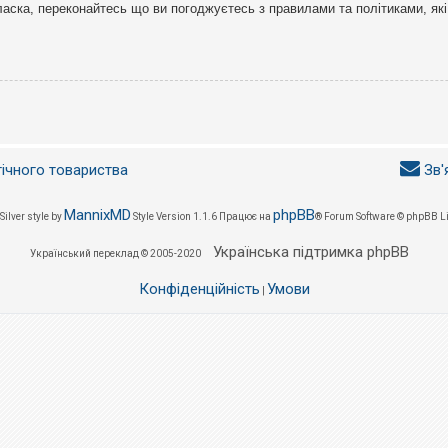
ласка, переконайтесь що ви погоджуєтесь з правилами та політиками, які
гічного товариства
Зв'
MannixMD
phpBB
Silver style by
Style Version 1.1.6
Працює на
® Forum Software © phpBB L
Українська підтримка phpBB
Український переклад © 2005-2020
Конфіденційність
Умови
|