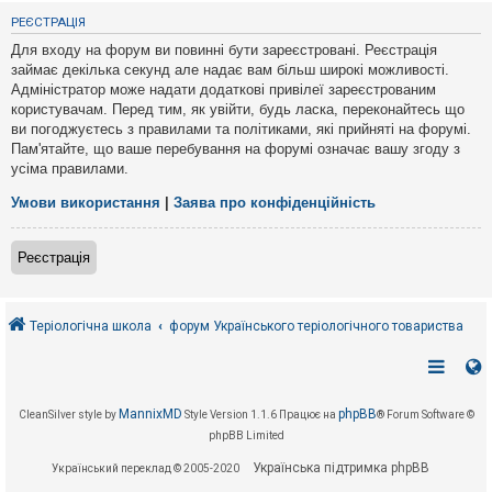
е
з
РЕЄСТРАЦІЯ
в
і
Для входу на форум ви повинні бути зареєстровані. Реєстрація
д
займає декілька секунд але надає вам більш широкі можливості.
п
Адміністратор може надати додаткові привілеї зареєстрованим
о
в
користувачам. Перед тим, як увійти, будь ласка, переконайтесь що
і
ви погоджуєтесь з правилами та політиками, які прийняті на форумі.
д
Пам'ятайте, що ваше перебування на форумі означає вашу згоду з
е
усіма правилами.
й
Умови використання
|
Заява про конфіденційність
А
к
Реєстрація
т
и
в
н
і
Теріологічна школа
форум Українського теріологічного товариства
т
е
м
и
MannixMD
phpBB
CleanSilver style by
Style Version 1.1.6
Працює на
® Forum Software ©
phpBB Limited
П
о
Українська підтримка phpBB
Український переклад © 2005-2020
ш
у