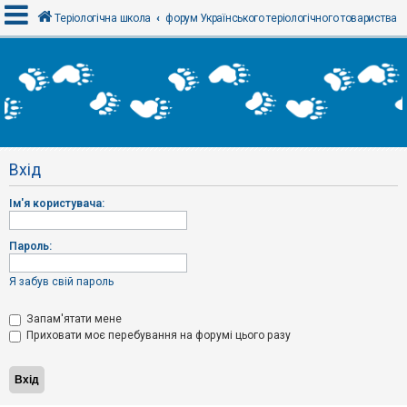
Теріологічна школа
форум Українського теріологічного товариства
В
х
і
д
Вхід
Р
е
Ім'я користувача:
є
с
т
р
Пароль:
а
ц
і
Я забув свій пароль
я
Запам'ятати мене
Приховати моє перебування на форумі цього разу
Т
е
м
и
б