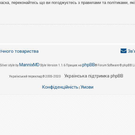
ласка, переконайтесь що ви погоджуєтесь з правилами та політиками, які
гічного товариства
Зв'
MannixMD
phpBB
Silver style by
Style Version 1.1.6
Працює на
® Forum Software © phpBB L
Українська підтримка phpBB
Український переклад © 2005-2020
Конфіденційність
Умови
|