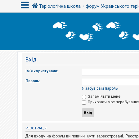
Теріологічна школа
форум Українського тері
В
х
і
д
Вхід
Р
е
є
Ім'я користувача:
с
т
Пароль:
р
а
Я забув свій пароль
ц
і
Запам'ятати мене
я
Приховати моє перебування 
Т
е
м
РЕЄСТРАЦІЯ
и
б
Для входу на форум ви повинні бути зареєстровані. Реєстр