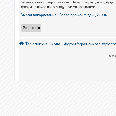
е
зареєстрованим користувачам. Перед тим, як увійти, будь 
з
форумі означає вашу згоду з усіма правилами.
в
і
д
Умови використання
|
Заява про конфіденційність
п
о
в
Реєстрація
і
д
е
й
Теріологічна школа
форум Українського теріоло
А
Clean
к
т
и
в
н
і
т
е
м
и
П
о
ш
у