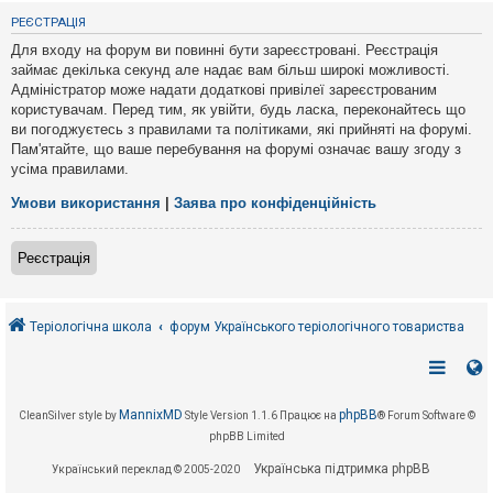
е
з
РЕЄСТРАЦІЯ
в
і
Для входу на форум ви повинні бути зареєстровані. Реєстрація
д
займає декілька секунд але надає вам більш широкі можливості.
п
Адміністратор може надати додаткові привілеї зареєстрованим
о
в
користувачам. Перед тим, як увійти, будь ласка, переконайтесь що
і
ви погоджуєтесь з правилами та політиками, які прийняті на форумі.
д
Пам'ятайте, що ваше перебування на форумі означає вашу згоду з
е
усіма правилами.
й
Умови використання
|
Заява про конфіденційність
А
к
Реєстрація
т
и
в
н
і
Теріологічна школа
форум Українського теріологічного товариства
т
е
м
и
MannixMD
phpBB
CleanSilver style by
Style Version 1.1.6
Працює на
® Forum Software ©
phpBB Limited
П
о
Українська підтримка phpBB
Український переклад © 2005-2020
ш
у