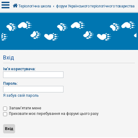
Теріологічна школа
форум Українського теріологічного товариства
В
х
і
д
Вхід
Р
е
Ім'я користувача:
є
с
т
р
Пароль:
а
ц
і
Я забув свій пароль
я
Запам'ятати мене
Приховати моє перебування на форумі цього разу
Т
е
м
и
б