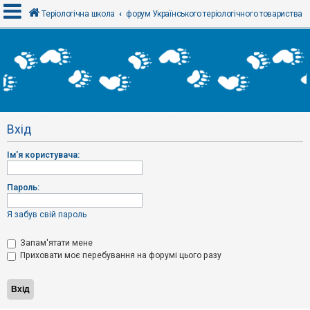
Теріологічна школа
форум Українського теріологічного товариства
В
х
і
д
Вхід
Р
е
Ім'я користувача:
є
с
т
р
Пароль:
а
ц
і
Я забув свій пароль
я
Запам'ятати мене
Приховати моє перебування на форумі цього разу
Т
е
м
и
б