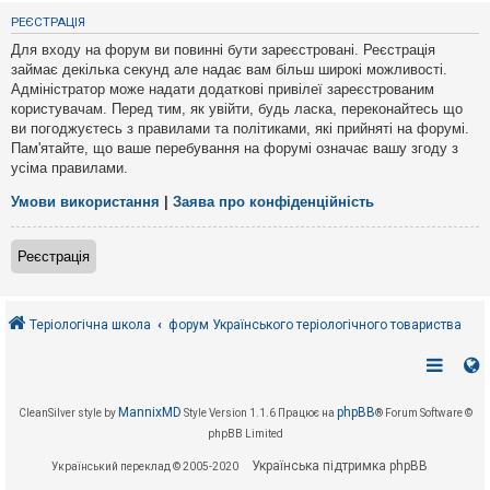
е
з
РЕЄСТРАЦІЯ
в
і
Для входу на форум ви повинні бути зареєстровані. Реєстрація
д
займає декілька секунд але надає вам більш широкі можливості.
п
Адміністратор може надати додаткові привілеї зареєстрованим
о
в
користувачам. Перед тим, як увійти, будь ласка, переконайтесь що
і
ви погоджуєтесь з правилами та політиками, які прийняті на форумі.
д
Пам'ятайте, що ваше перебування на форумі означає вашу згоду з
е
усіма правилами.
й
Умови використання
|
Заява про конфіденційність
А
к
Реєстрація
т
и
в
н
і
Теріологічна школа
форум Українського теріологічного товариства
т
е
м
и
MannixMD
phpBB
CleanSilver style by
Style Version 1.1.6
Працює на
® Forum Software ©
phpBB Limited
П
о
Українська підтримка phpBB
Український переклад © 2005-2020
ш
у