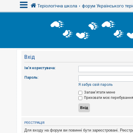
Теріологічна школа
форум Українського тері
В
х
і
д
Вхід
Р
е
є
Ім'я користувача:
с
т
Пароль:
р
а
Я забув свій пароль
ц
і
Запам'ятати мене
я
Приховати моє перебування 
Т
е
м
РЕЄСТРАЦІЯ
и
б
Для входу на форум ви повинні бути зареєстровані. Реєстр