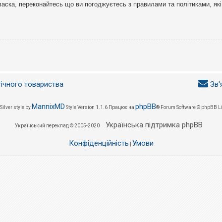
ласка, переконайтесь що ви погоджуєтесь з правилами та політиками, які
гічного товариства
Зв'
MannixMD
phpBB
Silver style by
Style Version 1.1.6
Працює на
® Forum Software © phpBB L
Українська підтримка phpBB
Український переклад © 2005-2020
Конфіденційність
Умови
|