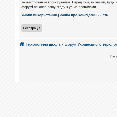
е
зареєстрованим користувачам. Перед тим, як увійти, будь 
з
форумі означає вашу згоду з усіма правилами.
в
і
д
Умови використання
|
Заява про конфіденційність
п
о
в
Реєстрація
і
д
е
й
Теріологічна школа
форум Українського теріоло
А
Clean
к
т
и
в
н
і
т
е
м
и
П
о
ш
у