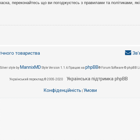
ласка, переконайтесь що ви погоджуєтесь з правилами та політиками, які
гічного товариства
Зв'
MannixMD
phpBB
Silver style by
Style Version 1.1.6
Працює на
® Forum Software © phpBB L
Українська підтримка phpBB
Український переклад © 2005-2020
Конфіденційність
Умови
|