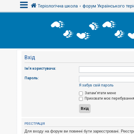
Теріологічна школа
форум Українського тері
В
х
і
д
Вхід
Р
е
є
Ім'я користувача:
с
т
Пароль:
р
а
Я забув свій пароль
ц
і
Запам'ятати мене
я
Приховати моє перебування 
Т
е
м
РЕЄСТРАЦІЯ
и
б
Для входу на форум ви повинні бути зареєстровані. Реєстр