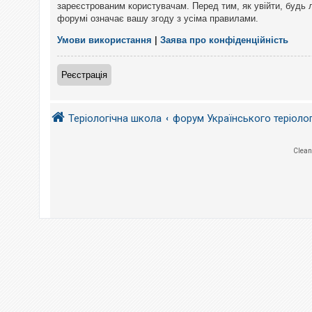
е
зареєстрованим користувачам. Перед тим, як увійти, будь 
з
форумі означає вашу згоду з усіма правилами.
в
і
д
Умови використання
|
Заява про конфіденційність
п
о
в
Реєстрація
і
д
е
й
Теріологічна школа
форум Українського теріоло
А
Clean
к
т
и
в
н
і
т
е
м
и
П
о
ш
у