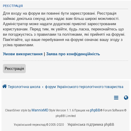
е
з
РЕЄСТРАЦІЯ
в
і
Для входу на форум ви повинні бути зареєстровані. Реєстрація
д
займає декілька секунд але надає вам більш широкі можливості.
п
Адміністратор може надати додаткові привілеї зареєстрованим
о
в
користувачам. Перед тим, як увійти, будь ласка, переконайтесь що
і
ви погоджуєтесь з правилами та політиками, які прийняті на форумі.
д
Пам'ятайте, що ваше перебування на форумі означає вашу згоду з
е
усіма правилами.
й
Умови використання
|
Заява про конфіденційність
А
к
Реєстрація
т
и
в
н
і
Теріологічна школа
форум Українського теріологічного товариства
т
е
м
и
MannixMD
phpBB
CleanSilver style by
Style Version 1.1.6
Працює на
® Forum Software ©
phpBB Limited
П
о
Українська підтримка phpBB
Український переклад © 2005-2020
ш
у