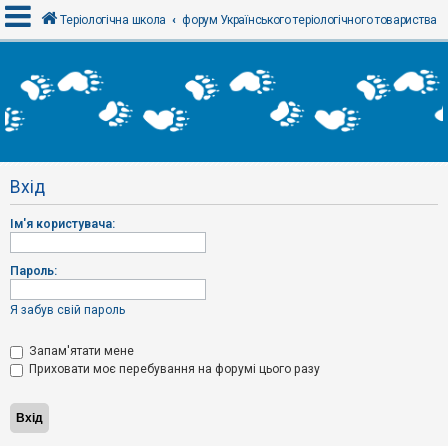
Теріологічна школа
форум Українського теріологічного товариства
В
х
і
д
Вхід
Р
е
Ім'я користувача:
є
с
т
р
Пароль:
а
ц
і
Я забув свій пароль
я
Запам'ятати мене
Приховати моє перебування на форумі цього разу
Т
е
м
и
б