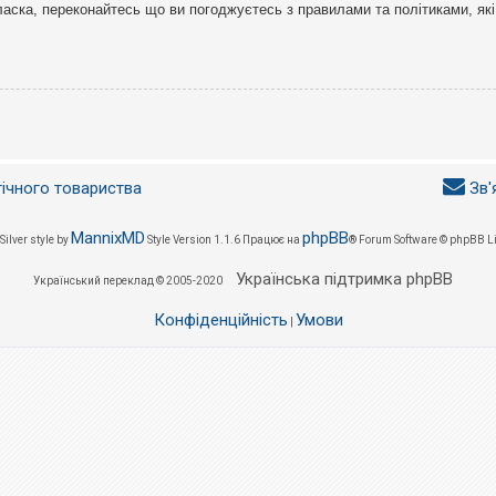
ласка, переконайтесь що ви погоджуєтесь з правилами та політиками, які
гічного товариства
Зв'
MannixMD
phpBB
Silver style by
Style Version 1.1.6
Працює на
® Forum Software © phpBB L
Українська підтримка phpBB
Український переклад © 2005-2020
Конфіденційність
Умови
|