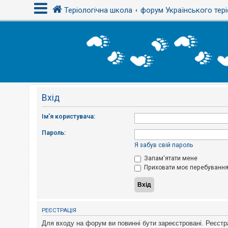
Теріологічна школа
форум Українського тері
В
х
і
д
Вхід
Р
е
є
Ім'я користувача:
с
т
Пароль:
р
а
Я забув свій пароль
ц
і
Запам'ятати мене
я
Приховати моє перебування 
Т
е
м
РЕЄСТРАЦІЯ
и
б
Для входу на форум ви повинні бути зареєстровані. Реєстр