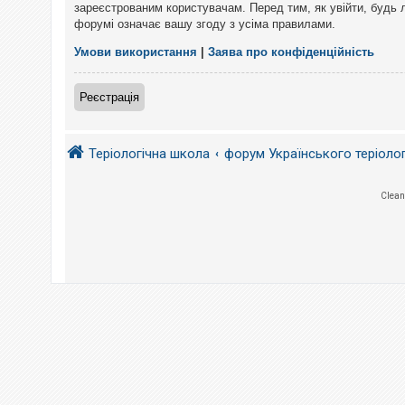
е
зареєстрованим користувачам. Перед тим, як увійти, будь 
з
форумі означає вашу згоду з усіма правилами.
в
і
д
Умови використання
|
Заява про конфіденційність
п
о
в
Реєстрація
і
д
е
й
Теріологічна школа
форум Українського теріоло
А
Clean
к
т
и
в
н
і
т
е
м
и
П
о
ш
у